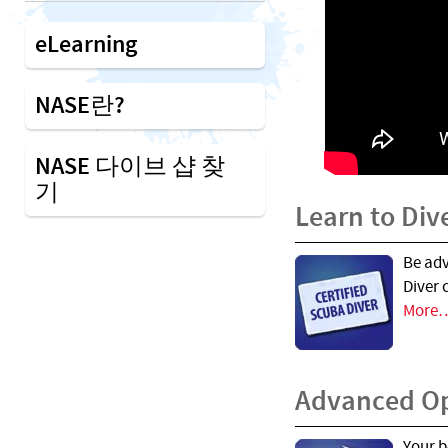
eLearning
NASE란?
NASE 다이브 샵 찾
기
Learn to Div
Be ad
Diver 
More
Advanced O
Your b