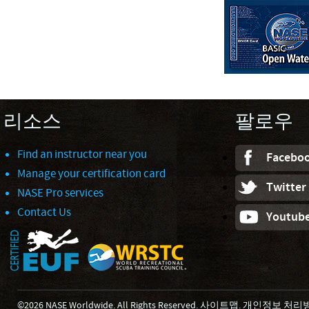
리소스
팔로우
Find an instructor near you
Facebo
Manage your certification card
Twitter
NASE Pro services
Contact Us
Youtub
©2026 NASE Worldwide. All Rights Reserved.
사이트맵
.
개인정보 처리