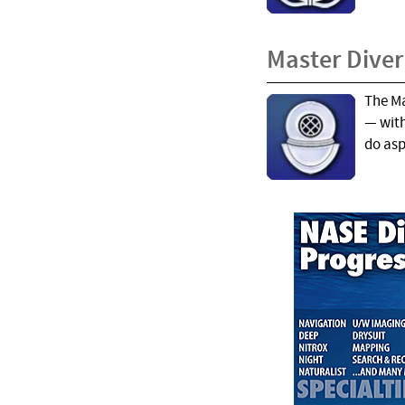
Master Diver
The Ma
— with
do aspi