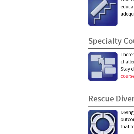
educat
adequa
Specialty Co
There’
challe
Stay d
course
Rescue Dive
Diving
outcom
that 