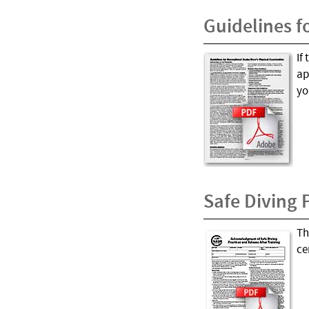
Guidelines f
If
ap
yo
Safe Diving 
Th
ce