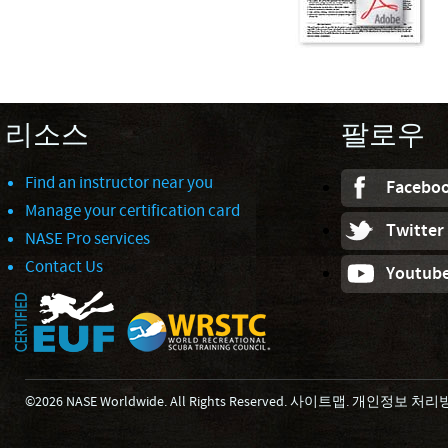
리소스
팔로우
Find an instructor near you
Facebo
Manage your certification card
Twitter
NASE Pro services
Contact Us
Youtub
©2026 NASE Worldwide. All Rights Reserved.
사이트맵
.
개인정보 처리