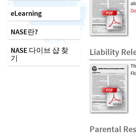
al
Do
eLearning
NASE란?
NASE 다이브 샵 찾
Liability Rel
기
Th
Fl
Parental Res