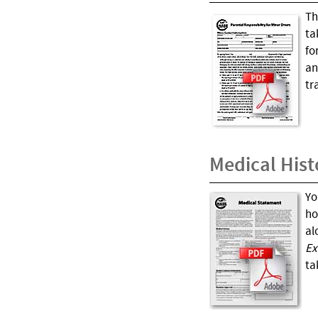
Th
ta
fo
an
tr
Medical Hist
Yo
ho
al
Ex
ta